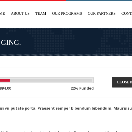
ME
ABOUT US
TEAM
OUR PROGRAMS
OUR PARTNERS
CONT
GING.
CLOSE
894,00
22% Funded
e nisi vulputate porta. Praesent semper bibendum bibendum. Mauris su