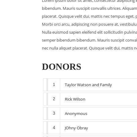
Lorem ipsum dolor sit amet, consectetur adipiscing e
bibendum. Mauris suscipit convallis ultrices. Aliquam 
placerat. Quisque velit dui, mattis nec tempus eget, 
Morbi orci arcu, adipiscing non posuere at, vestibul
Nulla euismod sapien eleifend elit sollicitudin pulvina
semper bibendum bibendum. Mauris suscipit convallis 
nec nulla aliquet placerat. Quisque velit dui, mattis
DONORS
Taylor Watson and Family
1
Rick Wilson
2
Anonymous
3
JOhny Obray
4