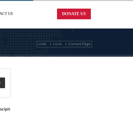
ACT US
DONATE US
Current Page
HOME
CAUSE
D
scipit