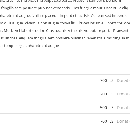
lit. Cras nec nisi vitae nisi vulputate porta. Praesent semper bibendum
fringilla sem posuere pulvinar venenatis. Cras fringilla mauris nec nulla aliq
pharetra ut augue. Nullam placerat imperdiet facilisis. Aenean sed imperdiet 
um quis augue. Vivamus non augue convallis, ultrices ipsum eu, porttitor lor
r. Morbi vel lobortis dolor. Cras nec nisi vitae nisi vulputate porta. Praesent
ultrices. Aliquam fringilla sem posuere pulvinar venenatis. Cras fringilla m
 nec tempus eget, pharetra ut augue
700 ILS
Donati
200 ILS
Donati
500 ILS
Donati
700 ILS
Donati