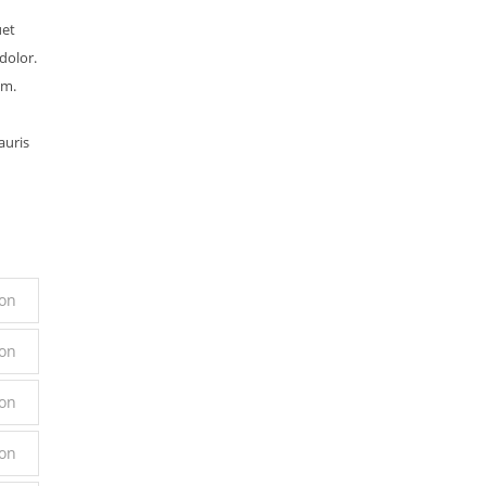
uet
dolor.
em.
auris
on
on
on
on